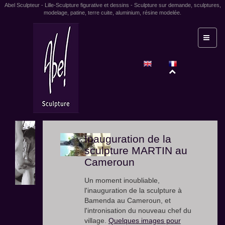
Abel Sculpteur - Lille-Sculpture figurative et dessins - Sculpture sur demande, sculptures,
modelage, patine, terre cuite, aluminium, résine modelée.
Inauguration de la
sculpture MARTIN au
Cameroun
Un moment inoubliable,
l'inauguration de la sculpture à
Bamenda au Cameroun, et
l'intronisation du nouveau chef du
village.
Quelques images pour