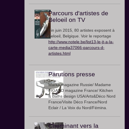
Parcours d'artistes de
Beloeil on TV
Fin juin 2015, 80 artistes exposent à
Beloeil, Belgique. Voir le reportage
http://www.notele.be/list13-le-jt-a-la-
carte-media37066-parcours-d-
artistes.html
Parutions presse
Marka magazine Russie/ Madame
FIGARO magazine France/ Kitchen
& Baths design USA/Arts&Déco Nord
France/Visite Déco France/Nord
Eclair / La Voix du Nord/Fémina.
Cheminant vers la